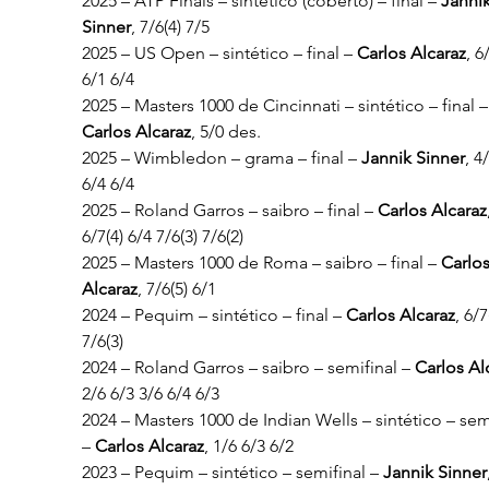
2025 – ATP Finals – sintético (coberto) – final – 
Jannik
Sinner
, 7/6(4) 7/5
2025 – US Open – sintético – final – 
Carlos Alcaraz
, 6
6/1 6/4
2025 – Masters 1000 de Cincinnati – sintético – final –
Carlos Alcaraz
, 5/0 des.
2025 – Wimbledon – grama – final – 
Jannik Sinner
, 4
6/4 6/4
2025 – Roland Garros – saibro – final – 
Carlos Alcaraz
6/7(4) 6/4 7/6(3) 7/6(2)
2025 – Masters 1000 de Roma – saibro – final – 
Carlos
Alcaraz
, 7/6(5) 6/1
2024 – Pequim – sintético – final – 
Carlos Alcaraz
, 6/7
7/6(3)
2024 – Roland Garros – saibro – semifinal – 
Carlos Al
2/6 6/3 3/6 6/4 6/3
2024 – Masters 1000 de Indian Wells – sintético – semi
– 
Carlos Alcaraz
, 1/6 6/3 6/2
2023 – Pequim – sintético – semifinal – 
Jannik Sinner