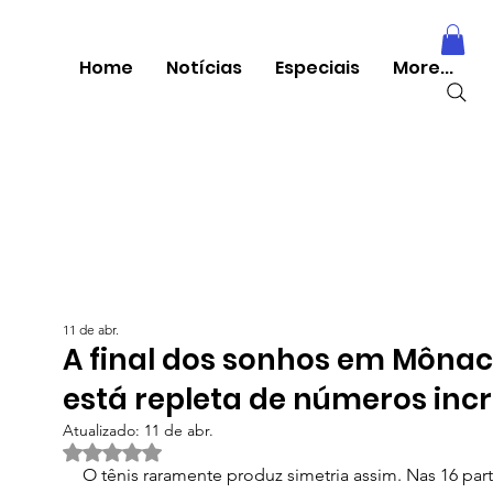
Home
Notícias
Especiais
More...
11 de abr.
A final dos sonhos em Môna
está repleta de números incr
Atualizado:
11 de abr.
Avaliado com NaN de 5 estrelas.
O tênis raramente produz simetria assim. Nas 16 part