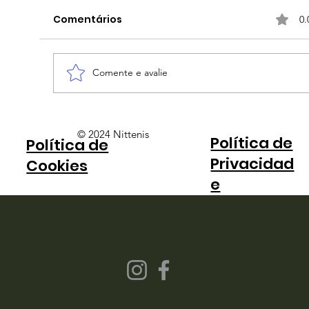
Comentários
0.
Comente e avalie
Bia Haddad anuncia pausa na
© 2024 Nittenis
Política de
Política de
carreira e encerra a temporada
Privacidad
Cookies
e