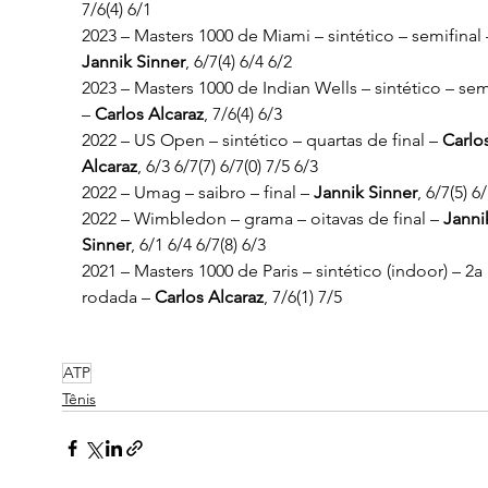
7/6(4) 6/1
2023 – Masters 1000 de Miami – sintético – semifinal 
Jannik Sinner
, 6/7(4) 6/4 6/2
2023 – Masters 1000 de Indian Wells – sintético – semi
– 
Carlos Alcaraz
, 7/6(4) 6/3
2022 – US Open – sintético – quartas de final – 
Carlos
Alcaraz
, 6/3 6/7(7) 6/7(0) 7/5 6/3
2022 – Umag – saibro – final – 
Jannik Sinner
, 6/7(5) 6
2022 – Wimbledon – grama – oitavas de final – 
Janni
Sinner
, 6/1 6/4 6/7(8) 6/3
2021 – Masters 1000 de Paris – sintético (indoor) – 2a 
rodada – 
Carlos Alcaraz
, 7/6(1) 7/5
ATP
Tênis