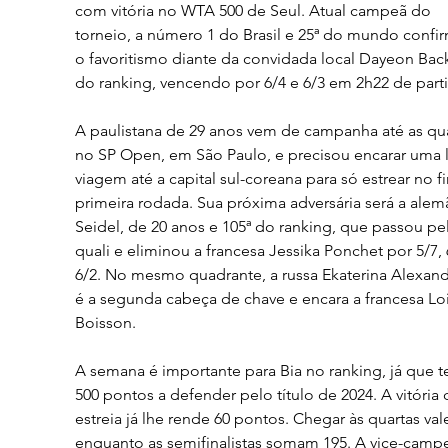
com vitória no WTA 500 de Seul. Atual campeã do 
torneio, a número 1 do Brasil e 25ª do mundo confi
o favoritismo diante da convidada local Dayeon Back
do ranking, vencendo por 6/4 e 6/3 em 2h22 de parti
A paulistana de 29 anos vem de campanha até as qua
no SP Open, em São Paulo, e precisou encarar uma 
viagem até a capital sul-coreana para só estrear no f
primeira rodada. Sua próxima adversária será a alemã
Seidel, de 20 anos e 105ª do ranking, que passou pe
quali e eliminou a francesa Jessika Ponchet por 5/7, 
6/2. No mesmo quadrante, a russa Ekaterina Alexand
é a segunda cabeça de chave e encara a francesa Loi
Boisson.
A semana é importante para Bia no ranking, já que t
500 pontos a defender pelo título de 2024. A vitória 
estreia já lhe rende 60 pontos. Chegar às quartas vale
enquanto as semifinalistas somam 195. A vice-camp