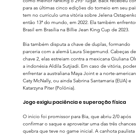
como melhor ranking o 295º lugar. Back recebeu con
para as últimas cinco edições do torneio em seu paí
tem no currículo uma vitória sobre Jelena Ostapenko
então 13ª do mundo, em 2022. Ela também enfrento
Brasil em Brasília na Billie Jean King Cup de 2023.
Bia também disputa a chave de duplas, formando 
parceria com a alemã Laura Siegemund. Cabeças de
chave 2, elas estreiam contra a mexicana Giuliana O
a indonésia Aldila Sutjiadi. Em caso de vitória, pode
enfrentar a australiana Maya Joint e a norte-american
Caty McNally, ou ainda Sabrina Santamaria (EUA) e 
Katarzyna Piter (Polônia).
Jogo exigiu paciência e superação física
O início foi promissor para Bia, que abriu 2/0 após 
confirmar o saque e aproveitar uma das três chances
quebra que teve no game inicial. A canhota paulista 