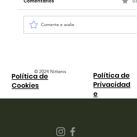
Comentários
0.
Comente e avalie
Stefani estreia com vitória nas
duplas; Bia e Pigossi fazem duelo
brasileiro no SP Open
© 2024 Nittenis
Política de
Política de
Privacidad
Cookies
e