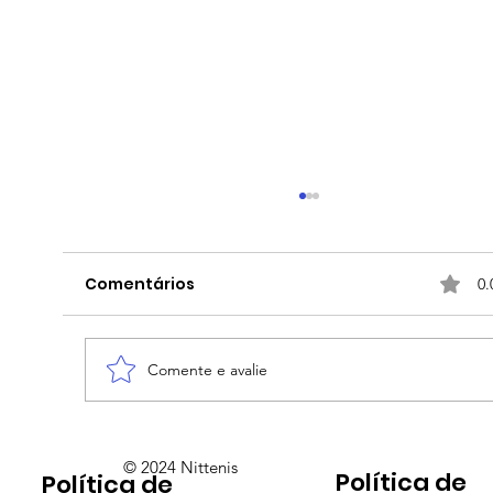
Comentários
0.
Comente e avalie
Bia Haddad leva mais um “pneu”,
© 2024 Nittenis
Política de
Política de
desta vez em Roma