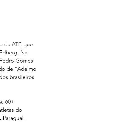
o da ATP, que 
 Edberg. Na 
o Pedro Gomes 
ado de "Adelmo 
s brasileiros 
na 60+ 
tletas do 
 Paraguai, 