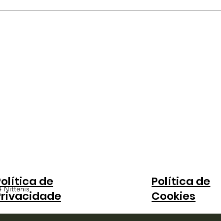
justa
outr
jeju
ano
olítica de
Política de
 Nittenis
Privacidade
Cookies