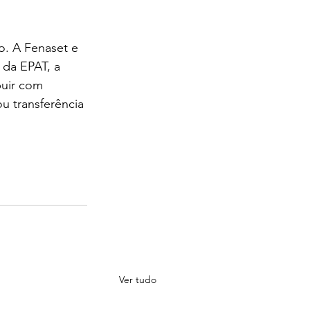
o. A Fenaset e 
 da EPAT, a 
buir com 
 transferência 
Ver tudo