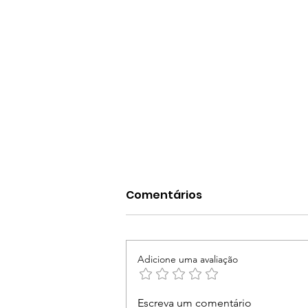
Comentários
Adicione uma avaliação
"Só a gente sabe o que a
Escreva um comentário