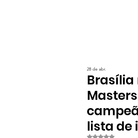
28 de abr.
Brasília
Masters 
campeão
lista de 
Avaliado com NaN d