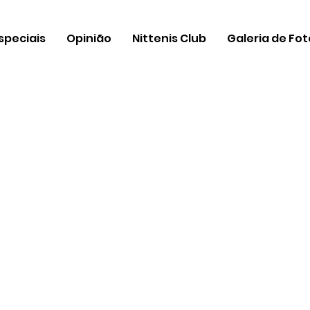
speciais
Opinião
Nittenis Club
Galeria de Fo