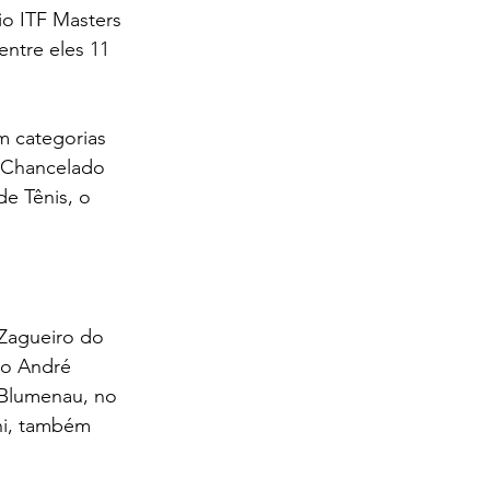
io ITF Masters 
ntre eles 11 
m categorias 
. Chancelado 
de Tênis, o 
Zagueiro do 
lo André 
 Blumenau, no 
ni, também 