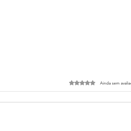
Avaliado com 0 de 5 estrel
Ainda sem avali
A competição não é
Fons