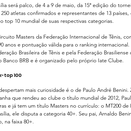
ília será palco, de 4 a 9 de maio, da 15ª edição do torne
50 atletas confirmados e representantes de 13 países, e
o top 10 mundial de suas respectivas categorias.
ircuito Masters da Federação Internacional de Tênis, co
0 anos e pontuação válida para o ranking internacional
eração Brasileira de Tênis e pela Federação Brasiliense 
o Banco BRB e é organizado pelo próprio Iate Clube.
x-top 100
spertam mais curiosidade é o de Paulo André Benini. 
anha que rendeu ao clube o título mundial de 2012, Pau
as e já tem um título Masters no currículo: o MT200 de
ília, ele disputa a categoria 40+. Seu pai, Arnaldo Beni
, na faixa 80+.