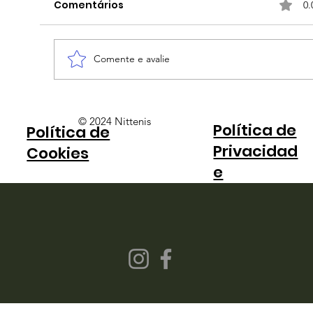
Comentários
0.
Comente e avalie
A competição não é justa
© 2024 Nittenis
Política de
Política de
Privacidad
Cookies
e