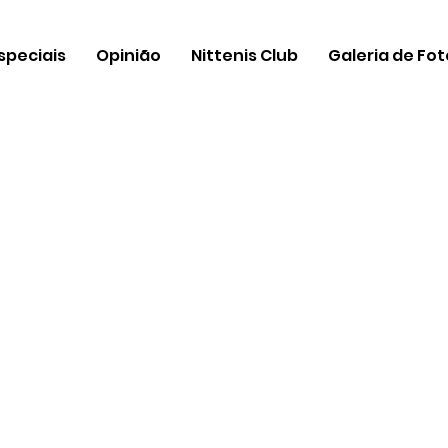
speciais
Opinião
Nittenis Club
Galeria de Fo