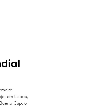
dial
emeire 
je, em Lisboa, 
r Bueno Cup, o 