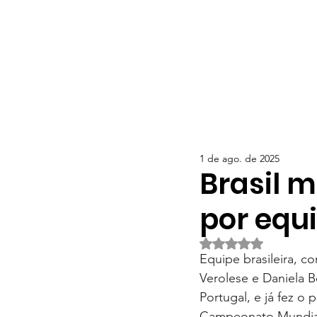
1 de ago. de 2025
Brasil 
por equ
Avaliado com NaN d
Equipe brasileira, c
Verolese e Daniela B
Portugal, e já fez o 
Campeonato Mundial 