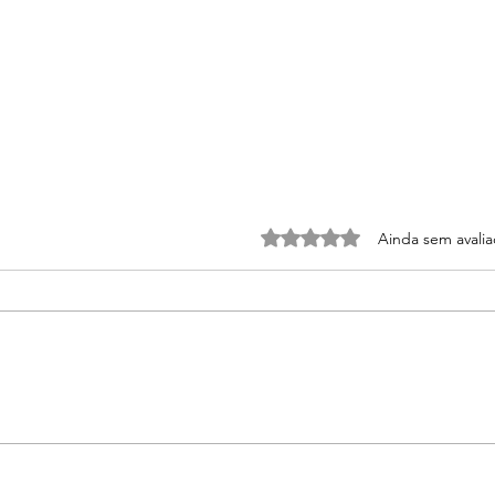
Avaliado com 0 de 5 estrel
Ainda sem avali
A importância da
Ingr
recuperação após os
com
treinos e jogos
títu