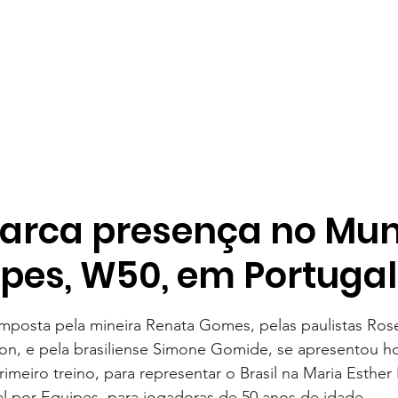
marca presença no Mun
ipes, W50, em Portugal
e 5 estrelas.
omposta pela mineira Renata Gomes, pelas paulistas Ros
on, e pela brasiliense Simone Gomide, se apresentou ho
primeiro treino, para representar o Brasil na Maria Esthe
por Equipes, para jogadoras de 50 anos de idade.