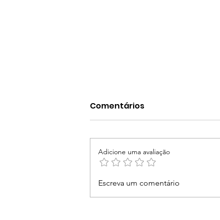
Comentários
Adicione uma avaliação
Paraense Mauro Klautau
Escreva um comentário
conquista maior título na
carreira na Finlândia às