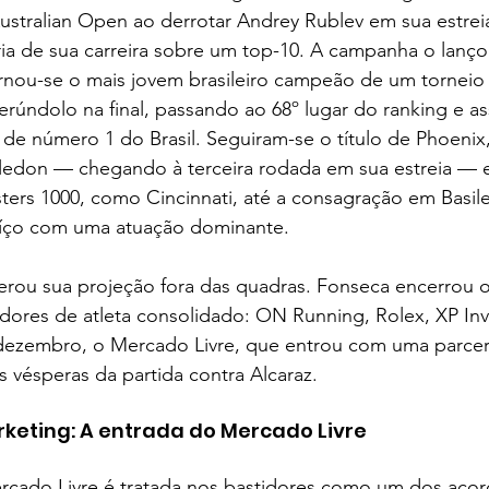
Australian Open ao derrotar Andrey Rublev em sua estre
ória de sua carreira sobre um top-10. A campanha o lanço
rnou-se o mais jovem brasileiro campeão de um torneio 
erúndolo na final, passando ao 68º lugar do ranking e a
 de número 1 do Brasil. Seguiram-se o título de Phoenix
don — chegando à terceira rodada em sua estreia — e
ers 1000, como Cincinnati, até a consagração em Basile
uíço com uma atuação dominante.
rou sua projeção fora das quadras. Fonseca encerrou 
adores de atleta consolidado: ON Running, Rolex, XP Inv
 dezembro, o Mercado Livre, que entrou com uma parcer
 vésperas da partida contra Alcaraz.
eting: A entrada do Mercado Livre
rcado Livre é tratada nos bastidores como um dos acor