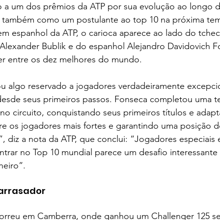
o a um dos prêmios da ATP por sua evolução ao longo d
 também como um postulante ao top 10 na próxima te
em espanhol da ATP, o carioca aparece ao lado do tche
Alexander Bublik e do espanhol Alejandro Davidovich 
er entre os dez melhores do mundo.
ou algo reservado a jogadores verdadeiramente excepcio
desde seus primeiros passos. Fonseca completou uma 
no circuito, conquistando seus primeiros títulos e adap
tre os jogadores mais fortes e garantindo uma posição 
, diz a nota da ATP, que conclui: “Jogadores especiais
entrar no Top 10 mundial parece um desafio interessante
neiro”.
i arrasador
ocorreu em Camberra, onde ganhou um Challenger 125 se