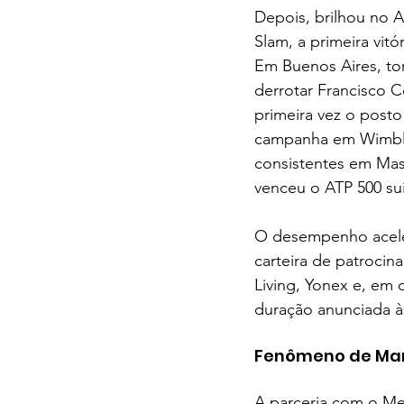
Depois, brilhou no 
Slam, a primeira vit
Em Buenos Aires, to
derrotar Francisco C
primeira vez o posto
campanha em Wimble
consistentes em Mast
venceu o ATP 500 s
O desempenho acele
carteira de patrocin
Living, Yonex e, em
duração anunciada às
Fenômeno de Mark
A parceria com o Me