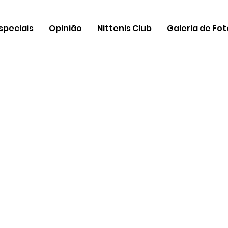
speciais
Opinião
Nittenis Club
Galeria de Fo