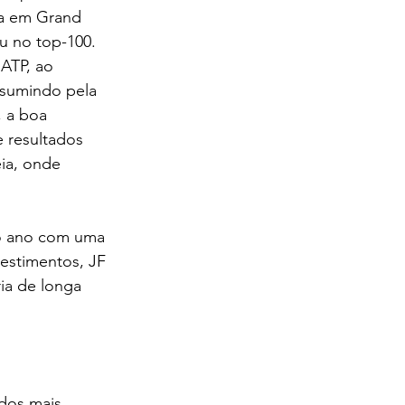
ia em Grand 
u no top-100. 
ATP, ao 
ssumindo pela 
, a boa 
 resultados 
ia, onde 
o ano com uma 
estimentos, JF 
ia de longa 
dos mais 