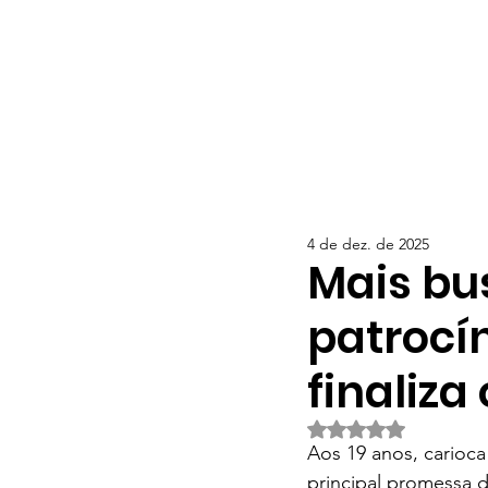
4 de dez. de 2025
Mais bu
patrocín
finaliz
Avaliado com NaN d
Aos 19 anos, carioc
principal promessa d