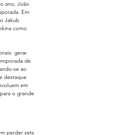
o ano, João 
mporada. Em 
co Jakub 
Fokina como 
nais: gerar 
temporada de 
tando-se ao 
de destaque 
 evoluem em 
 para o grande 
m perder sets. 