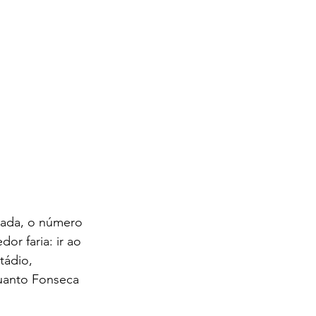
rada, o número 
or faria: ir ao 
tádio, 
quanto Fonseca 