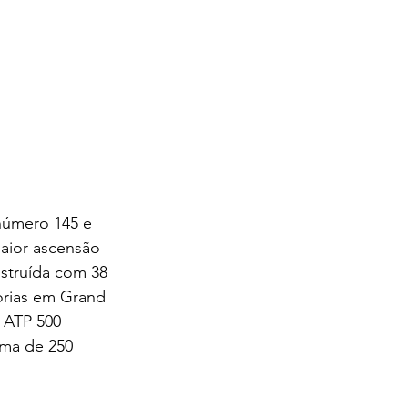
número 145 e 
maior ascensão 
struída com 38 
tórias em Grand 
 ATP 500 
ima de 250 