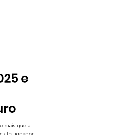
025 e
a
uro
o mais que a 
cuito, jogador 