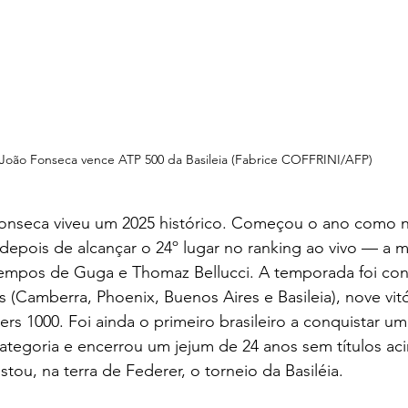
João Fonseca vence ATP 500 da Basileia (Fabrice COFFRINI/AFP)
onseca viveu um 2025 histórico. Começou o ano como 
depois de alcançar o 24º lugar no ranking ao vivo — a 
 tempos de Guga e Thomaz Bellucci. A temporada foi con
los (Camberra, Phoenix, Buenos Aires e Basileia), nove vi
rs 1000. Foi ainda o primeiro brasileiro a conquistar um
ategoria e encerrou um jejum de 24 anos sem títulos ac
tou, na terra de Federer, o torneio da Basiléia. 