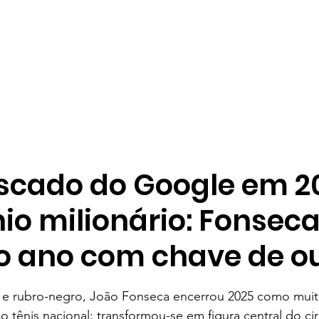
scado do Google em 2
io milionário: Fonsec
a o ano com chave de o
e 5 estrelas.
a e rubro-negro, João Fonseca encerrou 2025 como muit
o tênis nacional: transformou-se em figura central do cir