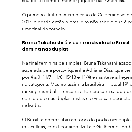
seu posto como o melhor jogador das Américas.
O primeiro título pan-americano de Calderano veio
2017, e desde então o brasileiro não sabe o que é p
uma final do torneio.
Bruna Takahashi é vice no individual e Brasil 
domina nas duplas
Na final feminina de simples, Bruna Takahashi acabo
superada pela porto-riquenha Adriana Diaz, que ven
por 4 a 0 (11/7, 11/8, 15/13 e 11/4) e manteve a hege
na categoria. Mesmo assim, a brasileira — atual 19ª 
ranking mundial — encerra o torneio com saldo posi
com o ouro nas duplas mistas e o vice-campeonato 
individual.
O Brasil também subiu ao topo do pódio nas duplas
masculinas, com Leonardo Iizuka e Guilherme Teodo