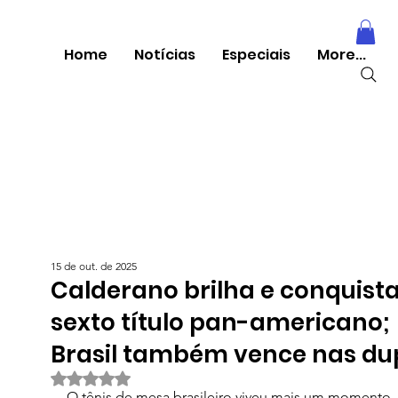
Home
Notícias
Especiais
More...
15 de out. de 2025
Calderano brilha e conquist
sexto título pan-americano;
Brasil também vence nas du
Avaliado com NaN de 5 estrelas.
O tênis de mesa brasileiro viveu mais um momento 