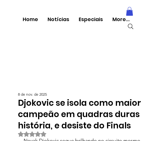
Home
Notícias
Especiais
More...
8 de nov. de 2025
Djokovic se isola como maior
campeão em quadras duras
história, e desiste do Finals
Avaliado com NaN de 5 estrelas.
Novak Djokovic segue brilhando no circuito mesmo