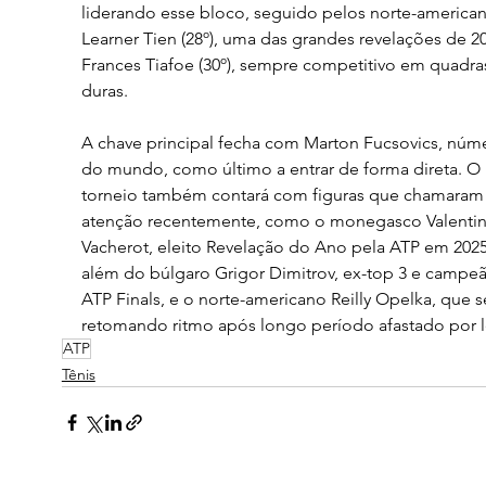
liderando esse bloco, seguido pelos norte-american
Learner Tien (28º), uma das grandes revelações de 20
Frances Tiafoe (30º), sempre competitivo em quadra
duras.
A chave principal fecha com Marton Fucsovics, núme
do mundo, como último a entrar de forma direta. O 
torneio também contará com figuras que chamaram
atenção recentemente, como o monegasco Valentin
Vacherot, eleito Revelação do Ano pela ATP em 2025
além do búlgaro Grigor Dimitrov, ex-top 3 e campe
ATP Finals, e o norte-americano Reilly Opelka, que 
retomando ritmo após longo período afastado por l
ATP
Tênis