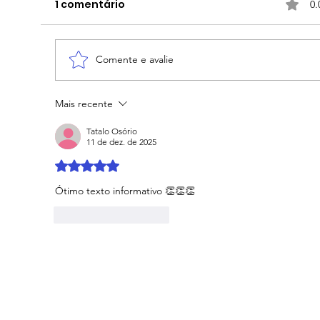
1 comentário
0.
Comente e avalie
Mais recente
Bia Haddad anuncia pausa na
carreira e encerra a temporada
Tatalo Osório
11 de dez. de 2025
Avaliado com 5 de 5 estrelas.
Ótimo texto informativo 👏👏👏
Curtir
Responder