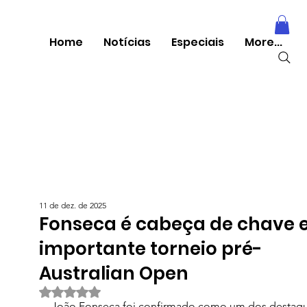
Home
Notícias
Especiais
More...
11 de dez. de 2025
Fonseca é cabeça de chave
importante torneio pré-
Australian Open
Avaliado com NaN de 5 estrelas.
João Fonseca foi confirmado como um dos destaqu