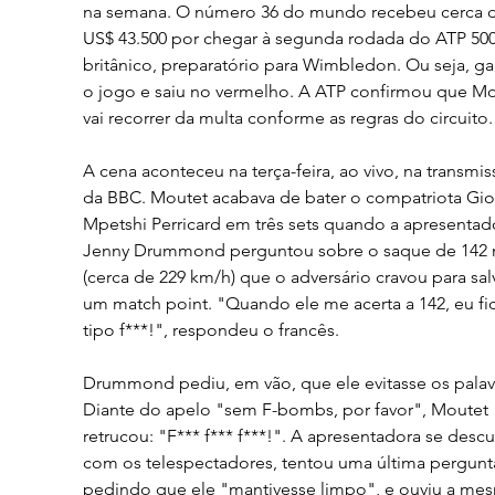
na semana. O número 36 do mundo recebeu cerca d
US$ 43.500 por chegar à segunda rodada do ATP 500
britânico, preparatório para Wimbledon. Ou seja, g
o jogo e saiu no vermelho. A ATP confirmou que Mo
vai recorrer da multa conforme as regras do circuito.
A cena aconteceu na terça-feira, ao vivo, na transmis
da BBC. Moutet acabava de bater o compatriota Gio
Mpetshi Perricard em três sets quando a apresentad
Jenny Drummond perguntou sobre o saque de 142
(cerca de 229 km/h) que o adversário cravou para salv
um match point. "Quando ele me acerta a 142, eu fi
tipo f***!", respondeu o francês. 
Drummond pediu, em vão, que ele evitasse os palav
Diante do apelo "sem F-bombs, por favor", Moutet 
retrucou: "F*** f*** f***!". A apresentadora se desc
com os telespectadores, tentou uma última pergunt
pedindo que ele "mantivesse limpo", e ouviu a me