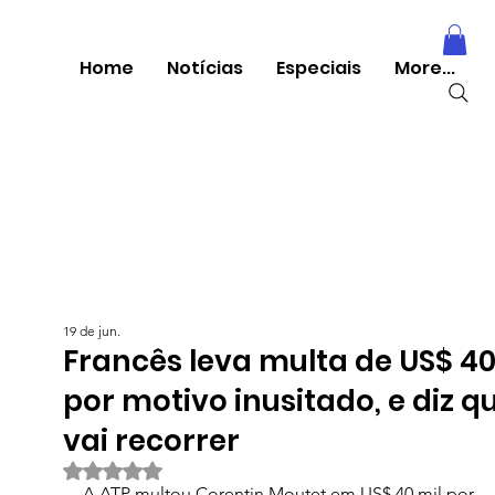
Home
Notícias
Especiais
More...
19 de jun.
Francês leva multa de US$ 40
por motivo inusitado, e diz q
vai recorrer
Avaliado com NaN de 5 estrelas.
A ATP multou Corentin Moutet em US$ 40 mil por 