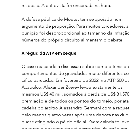
resposta. A entrevista foi encerrada na hora.
A defesa pública de Moutet tem se apoiado num 
argumento de proporção. Para muitos torcedores, a
punição foi desproporcional ao tamanho da infração
números do próprio circuito alimentam o debate.
A régua da ATP em xeque
O caso reacende a discussão sobre como o tênis pu
comportamentos de gravidades muito diferentes c
cifras parecidas. Em fevereiro de 2022, no ATP 500 d
Acapulco, Alexander Zverev levou exatamente os 
mesmos US$ 40 mil, somados à perda de US$ 31.57
premiação e de todos os pontos do torneio, por atac
cadeira do árbitro Alessandro Germani com a raquet
pelo menos quatro vezes após uma derrota nas dupl
quase atingindo o pé do oficial. Zverev ainda foi ex
do torneio por conduta antidesportiva. Palavrão em 