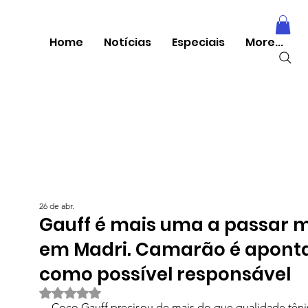
Home
Notícias
Especiais
More...
26 de abr.
Gauff é mais uma a passar 
em Madri. Camarão é apont
como possível responsável
Avaliado com NaN de 5 estrelas.
Coco Gauff precisou de mais do que qualidade tênis