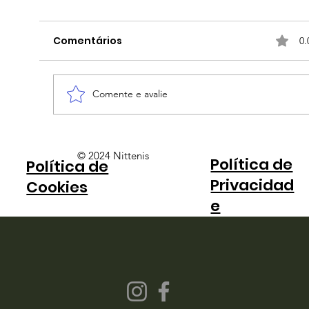
Comentários
0.
Comente e avalie
"Só a gente sabe o que a gente
© 2024 Nittenis
Política de
Política de
passa", diz Fonseca sobre críticas
Privacidad
ao calendário
Cookies
e