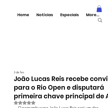
Home
Notícias
Especiais
More...
3 de fev.
João Lucas Reis recebe convi
para o Rio Open e disputará
primeira chave principal de 
Avaliado com NaN de 5 estrelas.
O pernambucano João Lucas Reis será um dos 