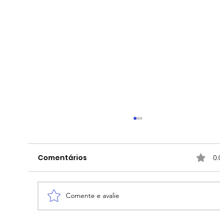
Comentários
0.
Comente e avalie
A competição não é justa