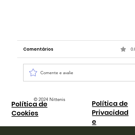
Comentários
0.
Comente e avalie
© 2024 Nittenis
Política de
Política de
Privacidad
Cookies
Gaúchos conquistam primeiros títulos
e
MT 700 de Porto Alegre