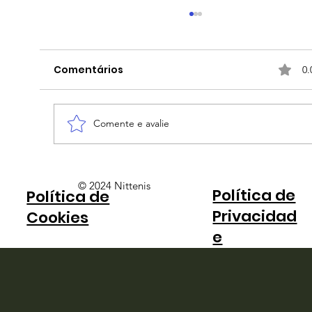
Comentários
0.
Comente e avalie
Felipe Meligeni conquista título em
© 2024 Nittenis
Política de
Política de
Mérida, enquanto Monteiro fica
Privacidad
com o vice em Assunção
Cookies
e