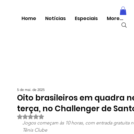
Home
Notícias
Especiais
More...
5 de mai. de 2025
Oito brasileiros em quadra n
terça, no Challenger de Sant
Avaliado com NaN de 5 estrelas.
Jogos começam às 10 horas, com entrada gratuita n
Tênis Clube