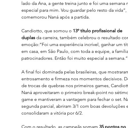
lado da Ana, a gente treina junto e foi uma semana 
especial para mim. Vou guardar pelo resto da vida”, 
comemorou Naná após a partida.
Candiotto, que somou o 
13º título profissional de 
duplas
 da carreira, também celebrou o resultado co
emoção:“Foi uma experiência incrível, ganhar um tít
em casa, em São Paulo, com toda a equipe, a família
patrocinadores. Então foi muito especial a semana.”
A final foi dominada pelas brasileiras, que mostrara
entrosamento e firmeza nos momentos decisivos. D
de trocas de quebras nos primeiros games, Candiott
Naná aproveitaram o primeiro break-point no sétimo
game e mantiveram a vantagem para fechar o set. N
segunda parcial, abriram 3/1 com boas devoluções e
consolidaram a vitória por 6/2.
Com o resultado, as campeãs somam 
35 pontos no 