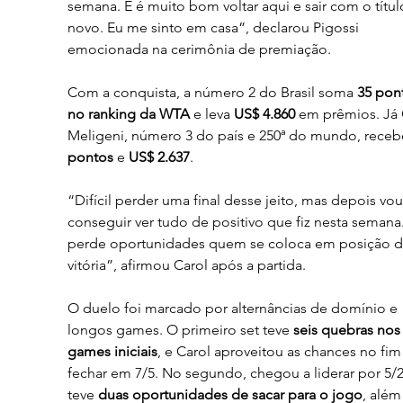
semana. E é muito bom voltar aqui e sair com o títul
novo. Eu me sinto em casa”, declarou Pigossi 
emocionada na cerimônia de premiação.
Com a conquista, a número 2 do Brasil soma 
35 pon
no ranking da WTA
 e leva 
US$ 4.860
 em prêmios. Já 
Meligeni, número 3 do país e 250ª do mundo, receb
pontos
 e 
US$ 2.637
.
“Difícil perder uma final desse jeito, mas depois vou
conseguir ver tudo de positivo que fiz nesta semana
perde oportunidades quem se coloca em posição d
vitória”, afirmou Carol após a partida.
O duelo foi marcado por alternâncias de domínio e 
longos games. O primeiro set teve 
seis quebras nos 
games iniciais
, e Carol aproveitou as chances no fim
fechar em 7/5. No segundo, chegou a liderar por 5/2
teve 
duas oportunidades de sacar para o jogo
, além