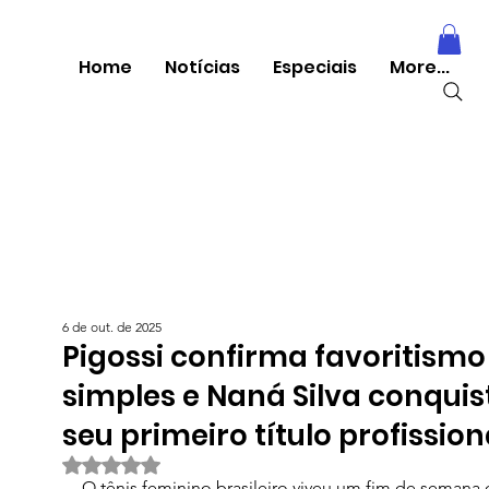
Home
Notícias
Especiais
More...
6 de out. de 2025
Pigossi confirma favoritism
simples e Naná Silva conquis
seu primeiro título profission
Avaliado com NaN de 5 estrelas.
O tênis feminino brasileiro viveu um fim de semana 