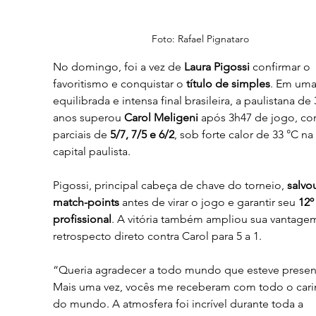
Foto: Rafael Pignataro
No domingo, foi a vez de 
Laura Pigossi
 confirmar o 
favoritismo e conquistar o 
título de simples
. Em uma
equilibrada e intensa final brasileira, a paulistana de 
anos superou 
Carol Meligeni
 após 3h47 de jogo, co
parciais de 
5/7, 7/5 e 6/2
, sob forte calor de 33 °C na 
capital paulista.
Pigossi, principal cabeça de chave do torneio, 
salvou
match-points
 antes de virar o jogo e garantir seu 
12º 
profissional
. A vitória também ampliou sua vantage
retrospecto direto contra Carol para 5 a 1.
“Queria agradecer a todo mundo que esteve present
Mais uma vez, vocês me receberam com todo o cari
do mundo. A atmosfera foi incrível durante toda a 