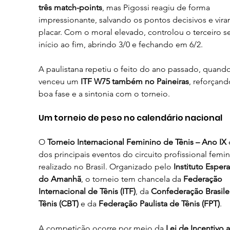
três match-points
, mas Pigossi reagiu de forma 
impressionante, salvando os pontos decisivos e vira
placar. Com o moral elevado, controlou o terceiro se
início ao fim, abrindo 3/0 e fechando em 6/2.
A paulistana repetiu o feito do ano passado, quando
venceu um 
ITF W75 também no Paineiras
, reforçand
boa fase e a sintonia com o torneio.
Um torneio de peso no calendário nacional
O 
Torneio Internacional Feminino de Tênis – Ano IX
dos principais eventos do circuito profissional femin
realizado no Brasil. Organizado pelo 
Instituto Esper
do Amanhã
, o torneio tem chancela da 
Federação 
Internacional de Tênis (ITF)
, da 
Confederação Brasilei
Tênis (CBT)
 e da 
Federação Paulista de Tênis (FPT)
.
A competição ocorre por meio da 
Lei de Incentivo a