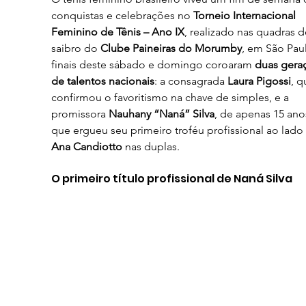
conquistas e celebrações no 
Torneio Internacional 
Feminino de Tênis – Ano IX
, realizado nas quadras d
saibro do 
Clube Paineiras do Morumby
, em São Paul
finais deste sábado e domingo coroaram 
duas gera
de talentos nacionais
: a consagrada 
Laura Pigossi
, q
confirmou o favoritismo na chave de simples, e a 
promissora 
Nauhany “Naná” Silva
, de apenas 15 anos
que ergueu seu primeiro troféu profissional ao lado
Ana Candiotto
 nas duplas.
O primeiro título profissional de Naná Silva