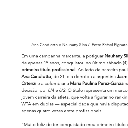
Ana Candiotto e Nauhany Silva /  Foto: Rafael Pignata
Em uma campanha marcante, a potiguar 
Nauhany Si
de apenas 15 anos, conquistou no último sábado (4)
primeiro título profissional
. Ao lado da parceira pauli
Ana Candiotto
, de 21, ela derrotou a argentina 
Jazmi
Ortenzi
 e a colombiana 
Maria Paulina Perez-Garcia
 n
decisão, por 6/4 e 6/2. O título representa um marco
jovem carreira da atleta, que volta a figurar no rankin
WTA em duplas — especialidade que havia disputa
apenas quatro vezes entre profissionais.
“Muito feliz de ter conquistado meu primeiro título 