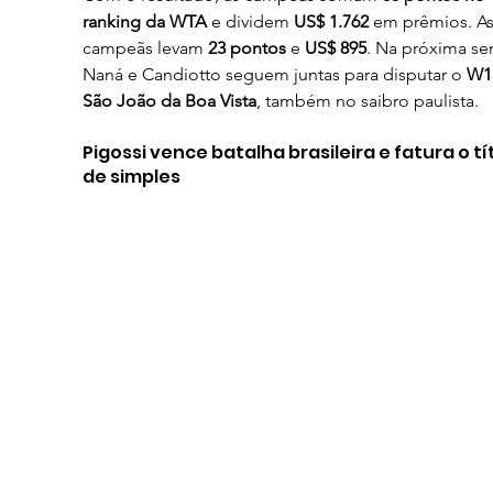
ranking da WTA
 e dividem 
US$ 1.762
 em prêmios. As
campeãs levam 
23 pontos
 e 
US$ 895
. Na próxima se
Naná e Candiotto seguem juntas para disputar o 
W1
São João da Boa Vista
, também no saibro paulista.
Pigossi vence batalha brasileira e fatura o tí
de simples