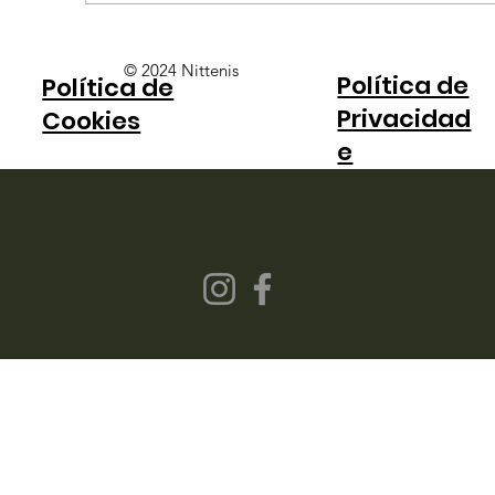
Catarinense de apenas 13 anos
© 2024 Nittenis
Política de
Política de
brilha em J60 argentino e desponta
Privacidad
no tênis juvenil brasileiro
Cookies
e