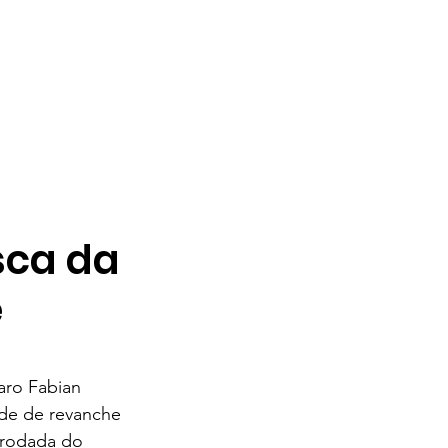
sca da
e
aro Fabian 
de de revanche 
 rodada do 