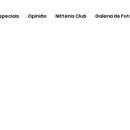
speciais
Opinião
Nittenis Club
Galeria de Fo