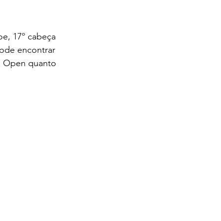
oe, 17º cabeça 
pode encontrar 
an Open quanto 