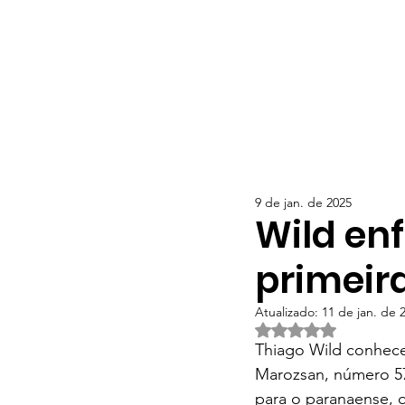
9 de jan. de 2025
Wild en
primeir
Atualizado:
11 de jan. de 
Avaliado com NaN d
Thiago Wild conhece
Marozsan, número 57
para o paranaense, q