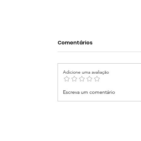
Comentários
Adicione uma avaliação
Bia encara argentina na
Escreva um comentário
estreia do Australian
Open