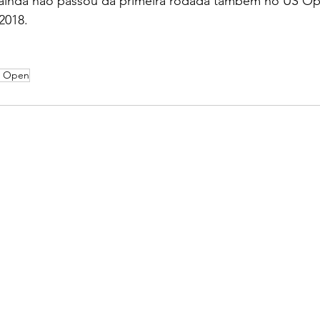
ainda não passou da primeira rodada também no US Ope
2018.
n Open