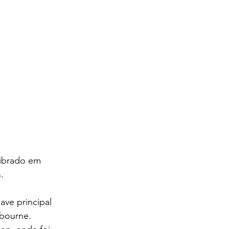
librado em 
. 
ave principal 
bourne. 