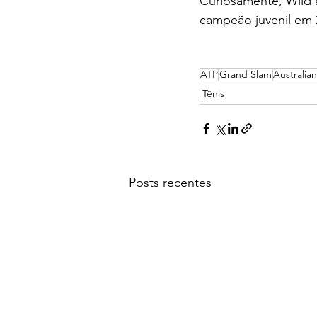
Curiosamente, Wild 
campeão juvenil em 
ATP
Grand Slam
Australia
Tênis
Posts recentes