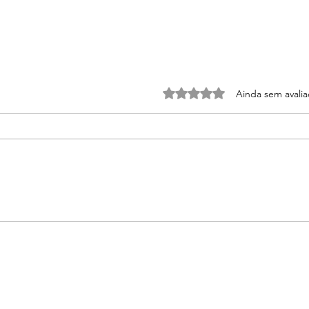
Avaliado com 0 de 5 estrel
Ainda sem avali
Monteiro e Fonseca
conhecem adversários
de estreia em Melbourne