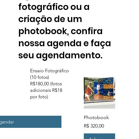
fotográfico ou a
criação de um
photobook, confira
nossa agenda e faça
seu agendamento.
Ensaio Fotográfico
(10 fotos)
R$180,00 (fotos
adicionais R$18
por foto)
Photobook
gendar
Preço
R$ 320,00