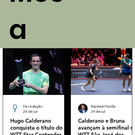
a
Da redação
Raphael Favilla
26 de jul.
24 de jul.
Hugo Calderano
Calderano e Bruna
conquista o título do
avançam à semifinal n
WTT Star Contender
WTT São José dos