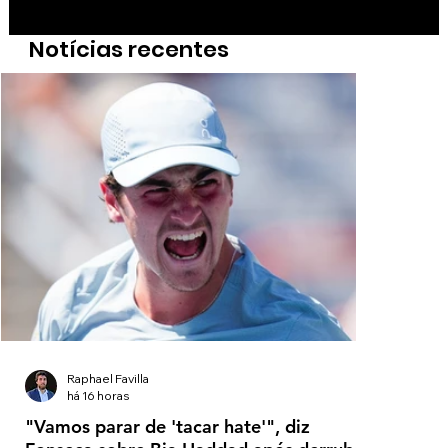
1
2
3
4
5
Notícias recentes
Raphael Favilla
há 16 horas
"Vamos parar de 'tacar hate'", diz