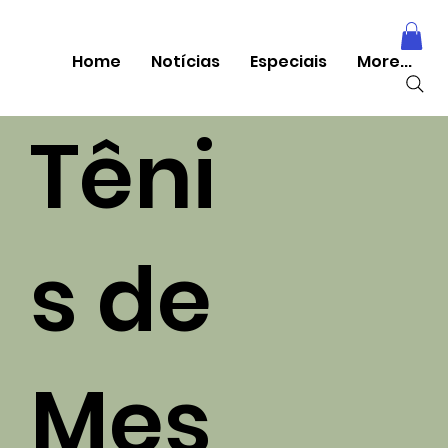
Home
Notícias
Especiais
More...
Têni
s de
Mes