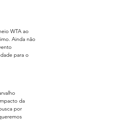
rneio WTA ao 
ximo. Ainda não 
vento 
dade para o 
rvalho 
impacto da 
busca por 
 queremos 