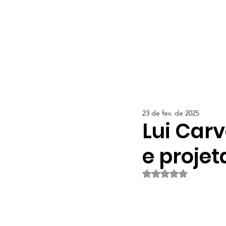
23 de fev. de 2025
Lui Carv
e projet
Avaliado com NaN d