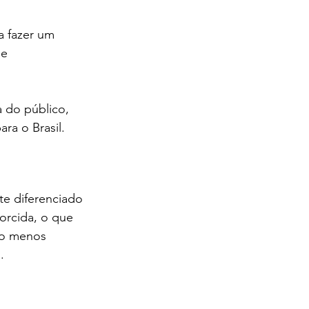
 fazer um 
e 
 do público, 
ra o Brasil.
te diferenciado 
orcida, o que 
 o menos 
.