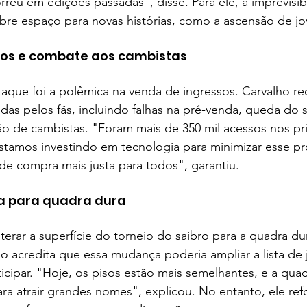
rreu em edições passadas", disse. Para ele, a imprevisibi
bre espaço para novas histórias, como a ascensão de jo
sos e combate aos cambistas
aque foi a polêmica na venda de ingressos. Carvalho r
adas pelos fãs, incluindo falhas na pré-venda, queda do s
ão de cambistas. "Foram mais de 350 mil acessos nos pr
stamos investindo em tecnologia para minimizar esse p
 de compra mais justa para todos", garantiu.
a para quadra dura
terar a superfície do torneio do saibro para a quadra dur
o acredita que essa mudança poderia ampliar a lista de
icipar. "Hoje, os pisos estão mais semelhantes, e a qua
ra atrair grandes nomes", explicou. No entanto, ele ref