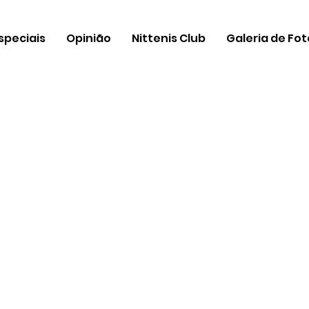
speciais
Opinião
Nittenis Club
Galeria de Fo