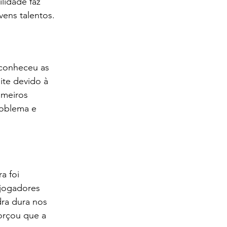
lidade faz 
vens talentos.
econheceu as 
ite devido à 
imeiros 
roblema e 
a foi 
 jogadores 
dra dura nos 
orçou que a 