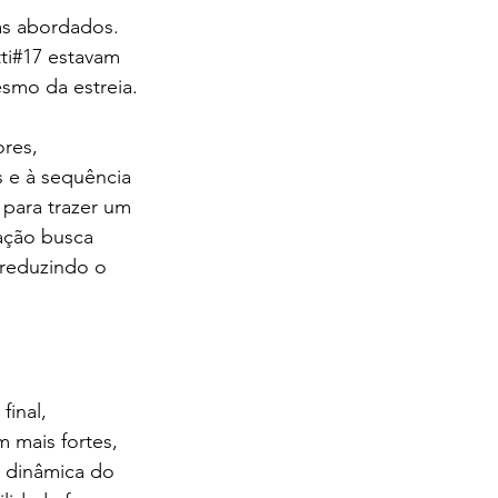
as abordados. 
ti#17 estavam 
esmo da estreia.
res, 
s e à sequência 
 para trazer um 
ação busca 
 reduzindo o 
inal, 
 mais fortes, 
 dinâmica do 