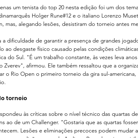
penas um tenista do top 20 nesta edição foi um dos tem
 dinamarquês Holger Rune#12 e o italiano Lorenzo Muset
n, mas, alegando lesões, desistiram do torneio antes m
a dificuldade de garantir a presença de grandes jogado
o ao desgaste físico causado pelas condições climática
ca do Sul. "É um trabalho constante, às vezes leva anos
Zverev", afirmou. Ele também ressaltou que a organiz
nar o Rio Open o primeiro torneio da gira sul-americana,
io.
do torneio
pondeu às críticas sobre o nível técnico das quartas de f
s ao de um Challenger. "Gostaria que as quartas fossem
ntecem. Lesões e eliminações precoces podem mudar a