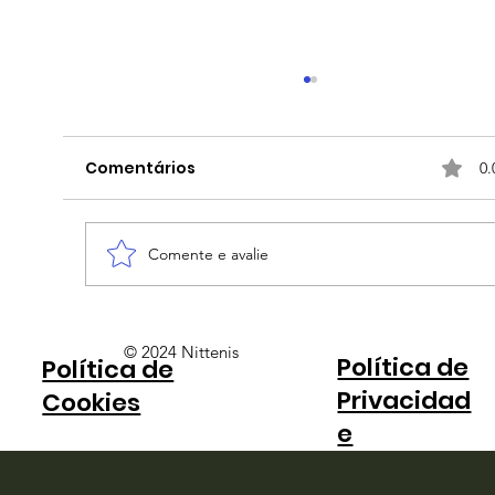
Comentários
0.
Comente e avalie
Alcaraz rasga elogios a Fonseca:
© 2024 Nittenis
Política de
Política de
"Dá a sensação de que ele
Privacidad
consegue fazer um winner de
Cookies
qualquer lugar"
e