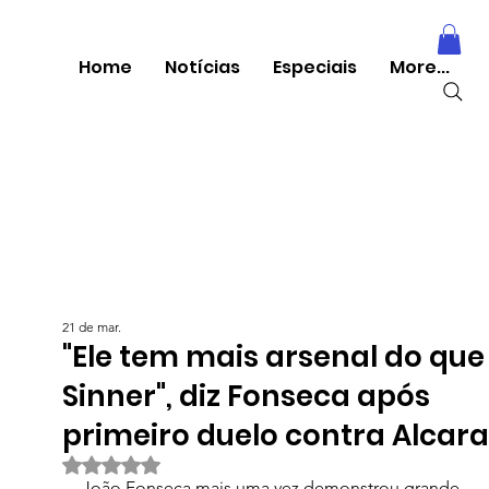
Home
Notícias
Especiais
More...
21 de mar.
"Ele tem mais arsenal do que
Sinner", diz Fonseca após
primeiro duelo contra Alcara
Avaliado com NaN de 5 estrelas.
João Fonseca mais uma vez demonstrou grande 