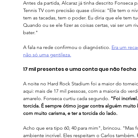
Antes da partida, Alcaraz já tinha descrito Fonseca p
Tennis TV com precisão quase clínica: "Ele tem o níve
tem as tacadas, tem o poder. Eu diria que ele tem tu
Quando ou se ele fizer as coisas certas, vai ser um riv
bater."
A fala na rede confirmou o diagnóstico. 
Era um reca
não só uma gentileza.
17 mil presentes e uma conta que não fecha
A noite no Hard Rock Stadium foi a maior do torneio
aqui: mais de 17 mil pessoas, com a maioria do verd
amarelo. Fonseca curtiu cada segundo. 
"Foi incrível
torcida. É sempre ótimo jogar contra alguém muito
com muito carisma, e ter a torcida do lado. 
Acho que era tipo 60, 40 para mim", brincou. "Mas f
ambiente incrível. Eles respeitam o Carlos também. 