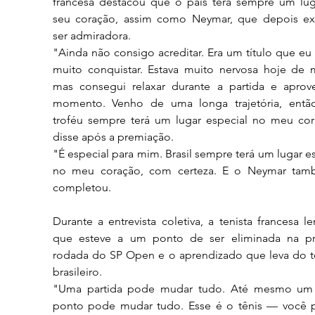
francesa destacou que o país terá sempre um lug
seu coração, assim como Neymar, que depois exp
ser admiradora.
"Ainda não consigo acreditar. Era um título que eu 
muito conquistar. Estava muito nervosa hoje de m
mas consegui relaxar durante a partida e aprovei
momento. Venho de uma longa trajetória, então
troféu sempre terá um lugar especial no meu cora
disse após a premiação.
"É especial para mim. Brasil sempre terá um lugar es
no meu coração, com certeza. E o Neymar tamb
completou.
Durante a entrevista coletiva, a tenista francesa l
que esteve a um ponto de ser eliminada na pri
rodada do SP Open e o aprendizado que leva do to
brasileiro.
"Uma partida pode mudar tudo. Até mesmo um 
ponto pode mudar tudo. Esse é o tênis — você pr