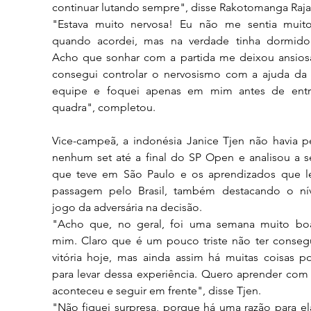
continuar lutando sempre", disse Rakotomanga Raj
"Estava muito nervosa! Eu não me sentia muit
quando acordei, mas na verdade tinha dormido
Acho que sonhar com a partida me deixou ansiosa
consegui controlar o nervosismo com a ajuda da 
equipe e foquei apenas em mim antes de entr
quadra", completou. 
Vice-campeã, a indonésia Janice Tjen não havia pe
nenhum set até a final do SP Open e analisou a s
que teve em São Paulo e os aprendizados que le
passagem pelo Brasil, também destacando o nív
jogo da adversária na decisão.
"Acho que, no geral, foi uma semana muito boa
mim. Claro que é um pouco triste não ter consegu
vitória hoje, mas ainda assim há muitas coisas pos
para levar dessa experiência. Quero aprender com 
aconteceu e seguir em frente", disse Tjen.
"Não fiquei surpresa, porque há uma razão para ela