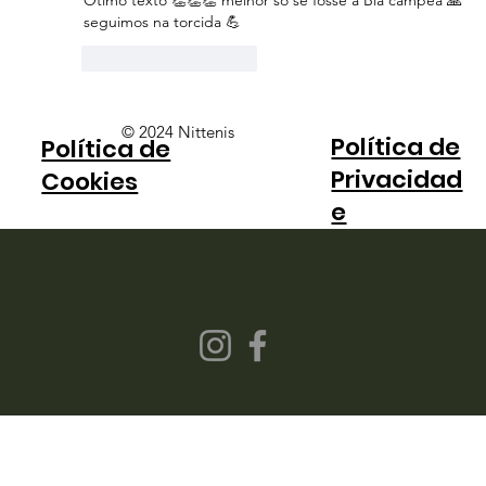
Ótimo texto 👏👏👏 melhor só se fosse a Bia campeã 🙏 
seguimos na torcida 💪
Curtir
Responder
© 2024 Nittenis
Política de
Política de
Privacidad
Cookies
e