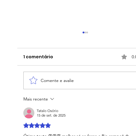
1 comentário
0.
Comente e avalie
Mais recente
Bia Haddad erra muito e é
eliminada nas quartas do SP Open
Tatalo Osório
15 de set. de 2025
Avaliado com 5 de 5 estrelas.