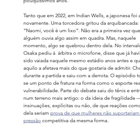
pouquíssimos anos.
Tanto que em 2022, em Indian Wells, a japonesa foi a
novamente. Uma torcedora gritou da arquibancada: 
“Naomi, você é um lixo”. Não era a primeira vez que
alguém ouvia algo assim em quadra. Mas, naquele 
momento, algo se quebrou dentro dela. No intervalo
Osaka pediu à  árbitra o microfone, disse que já havi
sido vaiada naquele mesmo estádio anos antes e qu
aquilo a afetava mais do que gostaria de admitir. Ch
durante a partida e saiu com a derrota. O episódio t
se um ponto de fratura na forma como o esporte rea
vulnerabilidade. Parte do debate saiu do tênis e ent
num terreno mais antigo: o da ideia de fragilidade
insinuações, explícitas ou não, de que reações como
dela seriam 
prova de que mulheres não suportariam 
pressão
 competitiva da mesma forma. 