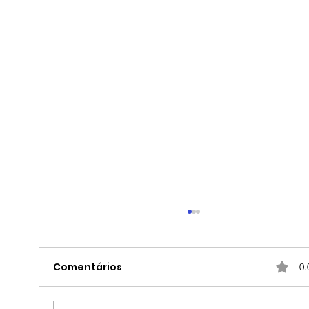
Comentários
0.