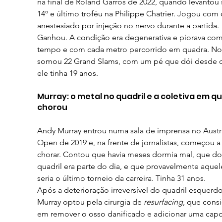
na final de Roland Garros de 2022, quando levantou 
14º e último troféu na Philippe Chatrier. Jogou com 
anestesiado por injeção no nervo durante a partida. 
Ganhou. A condição era degenerativa e piorava com
tempo e com cada metro percorrido em quadra. No t
somou 22 Grand Slams, com um pé que dói desde 
ele tinha 19 anos.
Murray: o metal no quadril e a coletiva em qu
chorou
Andy Murray entrou numa sala de imprensa no Austra
Open de 2019 e, na frente de jornalistas, começou a
chorar. Contou que havia meses dormia mal, que do
quadril era parte do dia, e que provavelmente aquel
seria o último torneio da carreira. Tinha 31 anos.
Após a deterioração irreversível do quadril esquerdo
Murray optou pela cirurgia de 
resurfacing
, que consi
em remover o osso danificado e adicionar uma capo