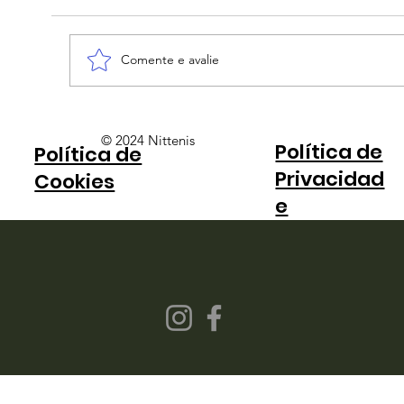
Comente e avalie
Calderano bate coreano, faz semi
© 2024 Nittenis
Política de
Política de
inédita e garante medalha para o
Privacidad
Brasil no Mundial de Tênis de Mesa
Cookies
e